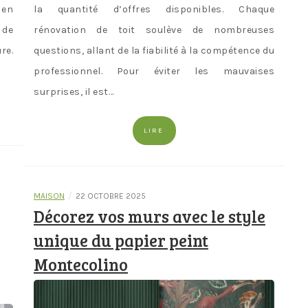
 en
la quantité d’offres disponibles. Chaque
 de
rénovation de toit soulève de nombreuses
re.
questions, allant de la fiabilité à la compétence du
professionnel. Pour éviter les mauvaises
surprises, il est…
LIRE
/
MAISON
22 OCTOBRE 2025
Décorez vos murs avec le style
unique du papier peint
Montecolino