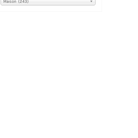
s
Maison (243)
tégories