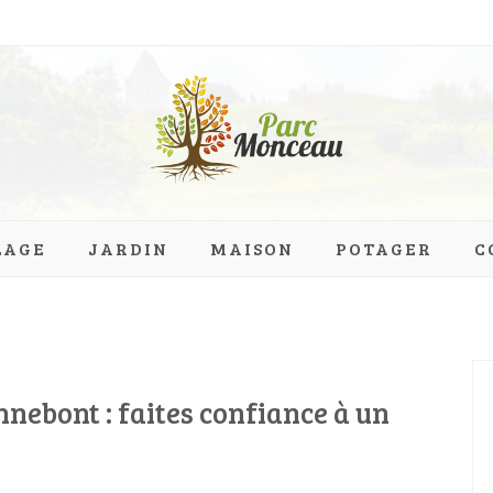
eau.org
LAGE
JARDIN
MAISON
POTAGER
C
nebont : faites confiance à un