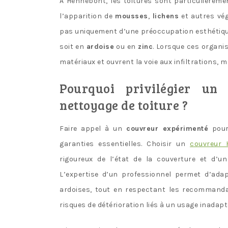
À Hennebont, les toitures sont particulièremen
l’apparition de
mousses
,
lichens
et autres vég
pas uniquement d’une préoccupation esthétique :
soit en
ardoise
ou en
zinc
. Lorsque ces organis
matériaux et ouvrent la voie aux infiltrations, m
Pourquoi privilégier un
nettoyage de toiture ?
Faire appel à un
couvreur expérimenté
pou
garanties essentielles. Choisir un
couvreur 
rigoureux de l’état de la couverture et d’
L’expertise d’un professionnel permet d’ada
ardoises, tout en respectant les recommanda
risques de détérioration liés à un usage inadapt