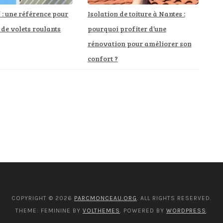
: une référence pour
Isolation de toiture à Nantes :
 de volets roulants
pourquoi profiter d’une
rénovation pour améliorer son
confort ?
COPYRIGHT © 2026
PARCMONCEAU.ORG
. ALL RIGHTS RESERVED.
THEME: FEMININE BY
VOLTHEMES
. POWERED BY
WORDPRESS
.