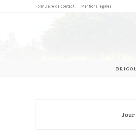
Skip
Formulaire de contact
Mentions légales
to
content
parcmonc
BRICO
Jour 