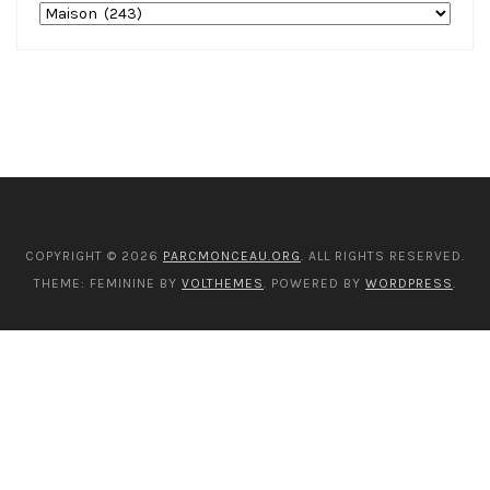
Nos
catégories
COPYRIGHT © 2026
PARCMONCEAU.ORG
. ALL RIGHTS RESERVED.
THEME: FEMININE BY
VOLTHEMES
. POWERED BY
WORDPRESS
.