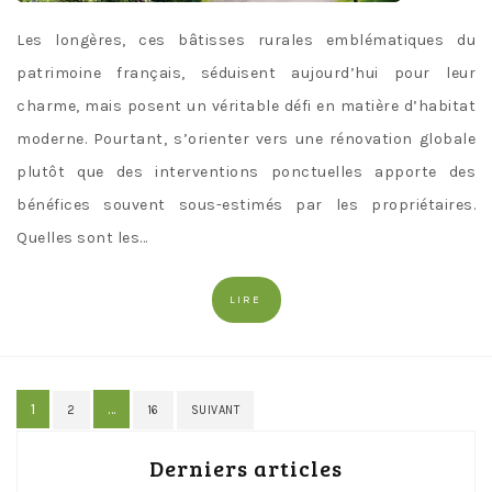
Les longères, ces bâtisses rurales emblématiques du
patrimoine français, séduisent aujourd’hui pour leur
charme, mais posent un véritable défi en matière d’habitat
moderne. Pourtant, s’orienter vers une rénovation globale
plutôt que des interventions ponctuelles apporte des
bénéfices souvent sous-estimés par les propriétaires.
Quelles sont les…
LIRE
Pagination
1
…
2
16
SUIVANT
des
Derniers articles
publications