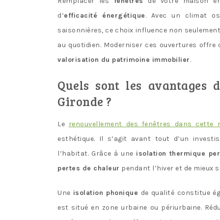
Remplacer les
fenêtres
de votre maison en 
d’
efficacité énergétique
. Avec un climat os
saisonnières, ce choix influence non seulemen
au quotidien. Moderniser ces ouvertures offre 
valorisation du patrimoine immobilier
.
Quels sont les avantages 
Gironde ?
Le
renouvellement des fenêtres dans cette 
esthétique. Il s’agit avant tout d’un inves
l’habitat. Grâce à une
isolation thermique pe
pertes de chaleur
pendant l’hiver et de mieux s
Une
isolation phonique
de qualité constitue é
est situé en zone urbaine ou périurbaine. Réd