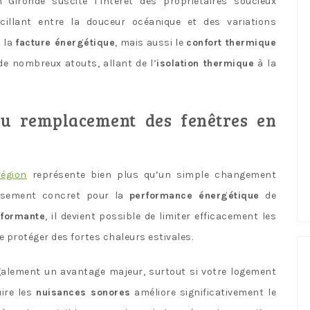
Gironde suscite l’intérêt des propriétaires soucieux
cillant entre la douceur océanique et des variations
t la
facture énergétique
, mais aussi le
confort thermique
de nombreux atouts, allant de l’
isolation thermique
à la
du remplacement des fenêtres en
région
représente bien plus qu’un simple changement
tissement concret pour la
performance énergétique
de
rformante
, il devient possible de limiter efficacement les
e protéger des fortes chaleurs estivales.
galement un avantage majeur, surtout si votre logement
uire les
nuisances sonores
améliore significativement le