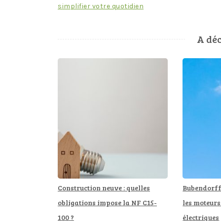
simplifier votre quotidien
de
l’article
A déc
Construction neuve : quelles
Bubendorff 
obligations impose la NF C15-
les moteurs
100 ?
électriques