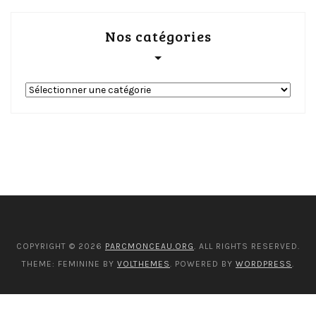
Nos catégories
Nos
catégories
COPYRIGHT © 2026
PARCMONCEAU.ORG
. ALL RIGHTS RESERVED.
THEME: FEMININE BY
VOLTHEMES
. POWERED BY
WORDPRESS
.