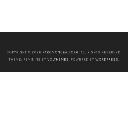
COPYRIGHT © 2026
PARCMONCEAU.ORG
. ALL RIGHTS RESERVED.
THEME: FEMININE BY
VOLTHEMES
. POWERED BY
WORDPRESS
.