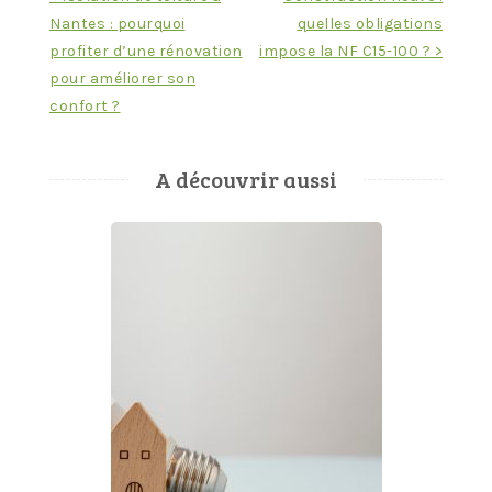
Nantes : pourquoi
quelles obligations
de
profiter d’une rénovation
impose la NF C15-100 ? >
l’article
pour améliorer son
confort ?
A découvrir aussi