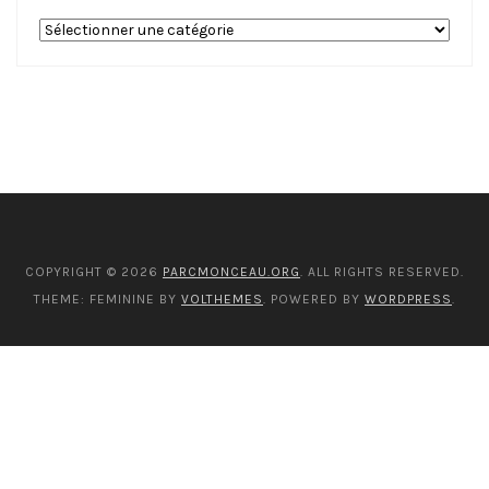
Nos
catégories
COPYRIGHT © 2026
PARCMONCEAU.ORG
. ALL RIGHTS RESERVED.
THEME: FEMININE BY
VOLTHEMES
. POWERED BY
WORDPRESS
.