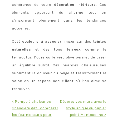
cohérence de votre
décoration intérieure
. Ces
éléments apportent du charme tout en
s’inscrivant pleinement dans les tendances
actuelles.
Côté
couleurs à associer
, miser sur des
teintes
naturelles
et des
tons terreux
comme le
terracotta, l’ocre ou le vert olive permet de créer
un équilibre subtil. Ces nuances chaleureuses
subliment la douceur du beige et transforment le
salon en un espace accueillant où l’on aime se
retrouver.
Navigation
< Pompe à chaleur ou
Décorez vos murs avec le
chaudière gaz : comparer
style unique du papier
de
les fournisseurs pour
peint Montecolino >