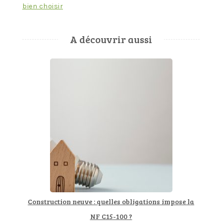
l’article
bien choisir
A découvrir aussi
Construction neuve : quelles obligations impose la
NF C15-100 ?