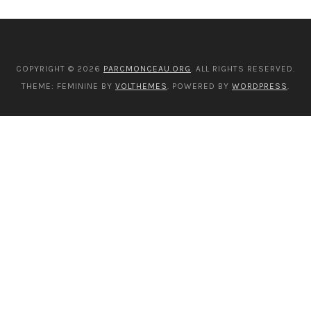
COPYRIGHT © 2026
PARCMONCEAU.ORG
. ALL RIGHTS RESERVED.
THEME: FEMININE BY
VOLTHEMES
. POWERED BY
WORDPRESS
.