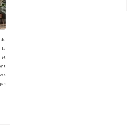
No
ca
 du
 la
 et
ent
ose
que