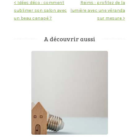
Navigation
< Idées déco : comment
Reims : profitez de la
sublimer son salon avec
lumière avec une véranda
de
un beau canapé ?
sur mesure >
l’article
A découvrir aussi