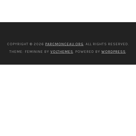
COPYRIGHT © 2026
PARCMONCEAU.ORG
. ALL RIGHTS RESERVED.
THEME: FEMININE BY
VOLTHEMES
. POWERED BY
WORDPRESS
.