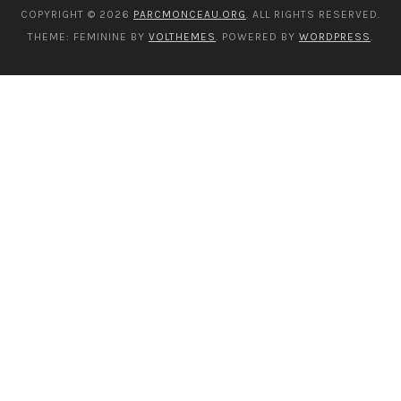
COPYRIGHT © 2026
PARCMONCEAU.ORG
. ALL RIGHTS RESERVED.
THEME: FEMININE BY
VOLTHEMES
. POWERED BY
WORDPRESS
.