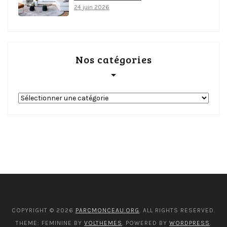
24 juin 2026
Nos catégories
Nos
catégories
COPYRIGHT © 2026
PARCMONCEAU.ORG
. ALL RIGHTS RESERVED.
THEME: FEMININE BY
VOLTHEMES
. POWERED BY
WORDPRESS
.