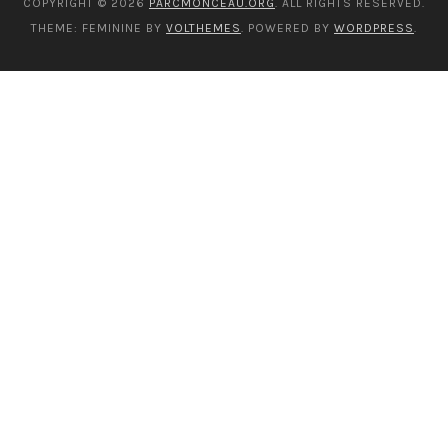
COPYRIGHT © 2026
PARCMONCEAU.ORG
. ALL RIGHTS RESERVED.
THEME: FEMININE BY
VOLTHEMES
. POWERED BY
WORDPRESS
.