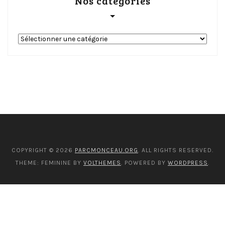
Nos catégories
Nos
catégories
COPYRIGHT © 2026
PARCMONCEAU.ORG
. ALL RIGHTS RESERVED.
THEME: FEMININE BY
VOLTHEMES
. POWERED BY
WORDPRESS
.