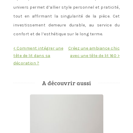
univers permet d’allier style personnel et praticité,
tout en affirmant la singularité de la pièce. Cet
investissement demeure durable, au service du
confort et de l’esthétique sur le long terme.
Navigation
< Comment intégrer une
Créez une ambiance chic
tête de lit dans sa
avec une tête de lit 160 >
de
décoration ?
l’article
A découvrir aussi