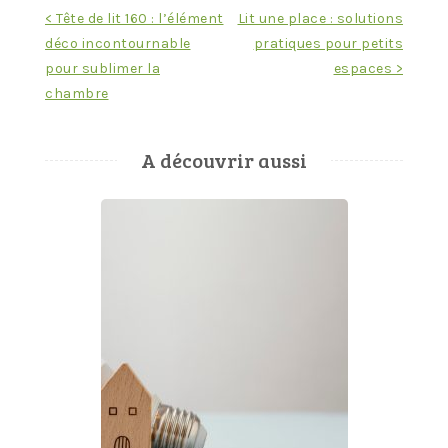
Navigation
< Tête de lit 160 : l’élément
Lit une place : solutions
déco incontournable
pratiques pour petits
de
pour sublimer la
espaces >
l’article
chambre
A découvrir aussi