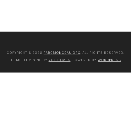
COPYRIGHT © 2026
PARCMONCEAU.ORG
. ALL RIGHTS RESERVED.
THEME: FEMININE BY
VOLTHEMES
. POWERED BY
WORDPRESS
.