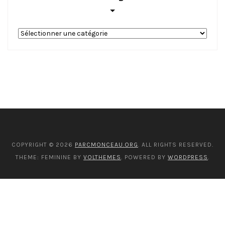
Nos
catégories
COPYRIGHT © 2026
PARCMONCEAU.ORG
. ALL RIGHTS RESERVED.
THEME: FEMININE BY
VOLTHEMES
. POWERED BY
WORDPRESS
.