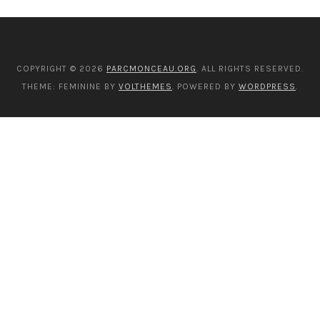
COPYRIGHT © 2026
PARCMONCEAU.ORG
. ALL RIGHTS RESERVED.
THEME: FEMININE BY
VOLTHEMES
. POWERED BY
WORDPRESS
.