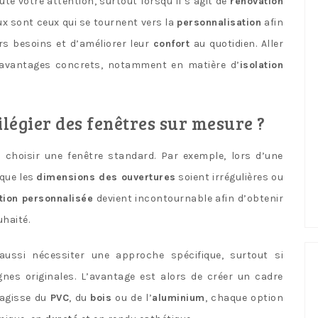
te votre attention, surtout lorsqu’il s’agit de
rénovation
x sont ceux qui se tournent vers la
personnalisation
afin
rs besoins et d’améliorer leur
confort
au quotidien. Aller
s avantages concrets, notamment en matière d’
isolation
ilégier des fenêtres sur mesure ?
 choisir une fenêtre standard. Par exemple, lors d’une
 que les
dimensions des ouvertures
soient irrégulières ou
tion personnalisée
devient incontournable afin d’obtenir
uhaité.
ussi nécessiter une approche spécifique, surtout si
gnes originales. L’avantage est alors de créer un cadre
s’agisse du
PVC
, du
bois
ou de l’
aluminium
, chaque option