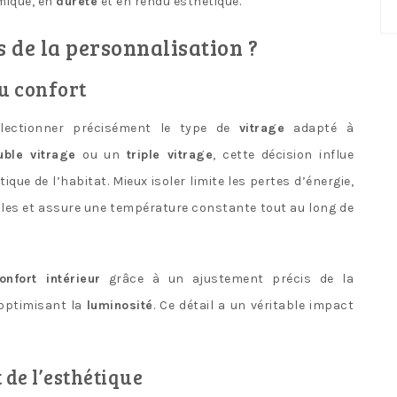
mique, en
dureté
et en rendu esthétique.
No
ca
s de la personnalisation ?
du confort
lectionner précisément le type de
vitrage
adapté à
uble vitrage
ou un
triple vitrage
, cette décision influe
ique de l’habitat. Mieux isoler limite les pertes d’énergie,
les et assure une température constante tout au long de
onfort intérieur
grâce à un ajustement précis de la
 optimisant la
luminosité
. Ce détail a un véritable impact
 de l’esthétique