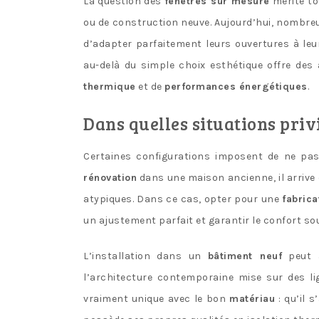
La question des
fenêtres sur mesure
mérite tou
ou de construction neuve. Aujourd’hui, nombreu
d’adapter parfaitement leurs ouvertures à leu
au-delà du simple choix esthétique offre de
thermique
et de
performances énergétiques
.
Dans quelles situations priv
Certaines configurations imposent de ne pas
rénovation
dans une maison ancienne, il arrive
atypiques. Dans ce cas, opter pour une
fabrica
un ajustement parfait et garantir le confort so
L’installation dans un
bâtiment neuf
peut a
l’architecture contemporaine mise sur des li
vraiment unique avec le bon
matériau
: qu’il 