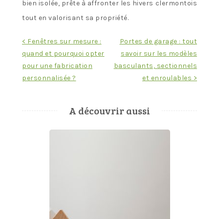
bien isolée, prête à affronter les hivers clermontois
tout en valorisant sa propriété.
Navigation
< Fenêtres sur mesure :
Portes de garage : tout
quand et pourquoi opter
savoir sur les modèles
de
pour une fabrication
basculants, sectionnels
l’article
personnalisée ?
et enroulables >
A découvrir aussi