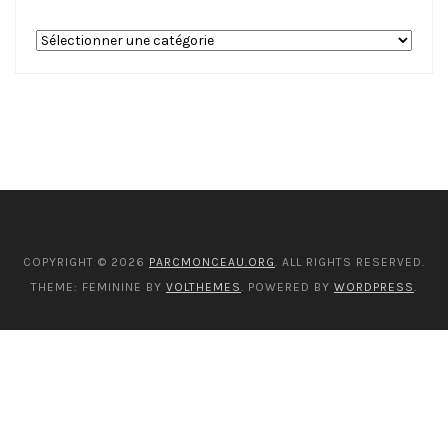
Nos
catégories
COPYRIGHT © 2026
PARCMONCEAU.ORG
. ALL RIGHTS RESERVED.
THEME: FEMININE BY
VOLTHEMES
. POWERED BY
WORDPRESS
.