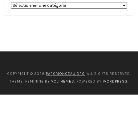
Nos
catégories
COPYRIGHT © 2026
PARCMONCEAU.ORG
. ALL RIGHTS RESERVED.
THEME: FEMININE BY
VOLTHEMES
. POWERED BY
WORDPRESS
.