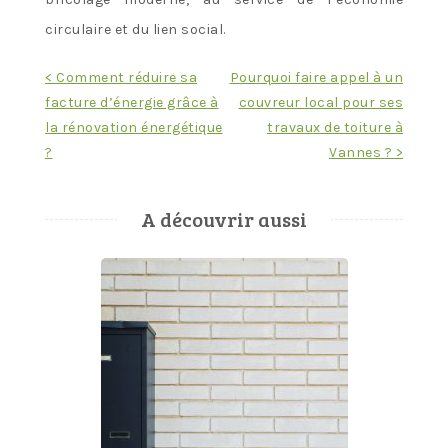
circulaire et du lien social.
Navigation
< Comment réduire sa
Pourquoi faire appel à un
facture d’énergie grâce à
couvreur local pour ses
de
la rénovation énergétique
travaux de toiture à
l’article
?
Vannes ? >
A découvrir aussi