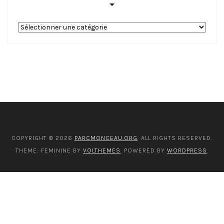
Nos
catégories
COPYRIGHT © 2026
PARCMONCEAU.ORG
. ALL RIGHTS RESERVED.
THEME: FEMININE BY
VOLTHEMES
. POWERED BY
WORDPRESS
.