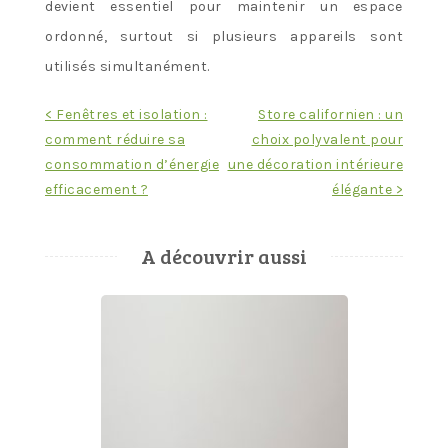
devient essentiel pour maintenir un espace
ordonné, surtout si plusieurs appareils sont
utilisés simultanément.
Navigation
< Fenêtres et isolation :
Store californien : un
comment réduire sa
choix polyvalent pour
de
consommation d’énergie
une décoration intérieure
l’article
efficacement ?
élégante >
A découvrir aussi