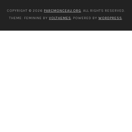
COPYRIGHT © 2026
PARCMONCEAU.ORG
. ALL RIGHTS RESERVED.
THEME: FEMININE BY
VOLTHEMES
. POWERED BY
WORDPRESS
.