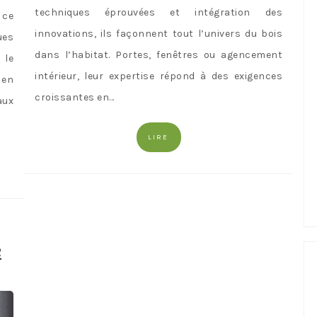
techniques éprouvées et intégration des
 ce
innovations, ils façonnent tout l’univers du bois
ues
dans l’habitat. Portes, fenêtres ou agencement
 le
intérieur, leur expertise répond à des exigences
 en
croissantes en…
aux
LIRE
e