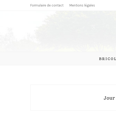
Skip
Formulaire de contact
Mentions légales
to
content
parcmonc
BRICO
Jour 