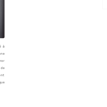
No
ca
é à
une
rer
 de
ent
que