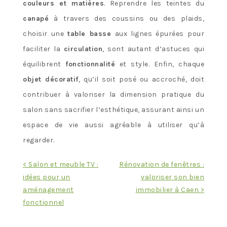
couleurs et matières
. Reprendre les teintes du
canapé
à travers des coussins ou des plaids,
choisir une
table basse
aux lignes épurées pour
faciliter la
circulation
, sont autant d’astuces qui
équilibrent
fonctionnalité
et style. Enfin, chaque
objet décoratif
, qu’il soit posé ou accroché, doit
contribuer à valoriser la dimension pratique du
salon sans sacrifier l’esthétique, assurant ainsi un
espace de vie aussi agréable à utiliser qu’à
regarder.
Navigation
< Salon et meuble TV :
Rénovation de fenêtres :
idées pour un
valoriser son bien
de
aménagement
immobilier à Caen >
l’article
fonctionnel