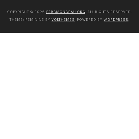
COPYRIGHT © 2026
PARCMONCEAU.ORG
. ALL RIGHTS RESERVED.
THEME: FEMININE BY
VOLTHEMES
. POWERED BY
WORDPRESS
.