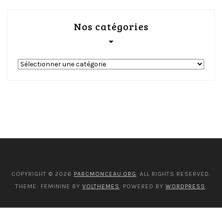
Nos catégories
Nos
catégories
COPYRIGHT © 2026
PARCMONCEAU.ORG
. ALL RIGHTS RESERVED.
THEME: FEMININE BY
VOLTHEMES
. POWERED BY
WORDPRESS
.