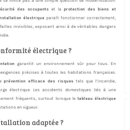
 se limite pas à une simple question de modernisation.
écurité des occupants
et la
protection des biens et
installation électrique
paraît fonctionner correctement,
ailles invisibles, exposant ainsi à de véritables dangers
ndie.
onformité électrique ?
ntation
garantit un environnement sûr pour tous. En
xigences précises à toutes les habitations françaises.
ne
prévention efficace des risques
tels que l’incendie,
harge électrique. Les accidents domestiques liés à une
ement fréquents, surtout lorsque le
tableau électrique
tations en vigueur.
tallation adaptée ?