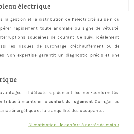
No
bleau électrique
ca
 la gestion et la distribution de l’électricité au sein du
érer rapidement toute anomalie ou signe de vétusté,
nterruptions soudaines de courant. Ce suivi, idéalement
ussi les risques de surcharge, d’échauffement ou de
es. Son expertise garantit un diagnostic précis et une
trique
avantages : il détecte rapidement les non-conformités,
ontribue à maintenir le
confort du logement
. Corriger les
mance énergétique et la tranquillité des occupants.
Climatisation : le confort à portée de main >