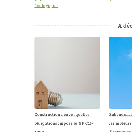
de
écologique !
l’article
A déc
Construction neuve : quelles
Bubendorff 
obligations impose la NF C15-
les moteurs
100 ?
électriques