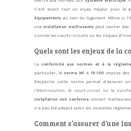
Mettre aux normes son
système électrique
ne
C’est avant tout un enjeu majeur pour la
s
équipements
au sein du logement. Même si l’
une
installation vieillissante
peut cacher des f
comme les courts-circuits ou les risques d’ince
Quels sont les enjeux de la c
La
conformité aux normes et à la régleme
particulier, la
norme NF c 15-100
impose des e
Respecter cette norme permet d’assurer u
l’électrocution, le court-circuit ou la surc
installation non conforme
restent malheureus
n’a pas été adapté selon les nouvelles réglemen
Comment s’assurer d’une ins