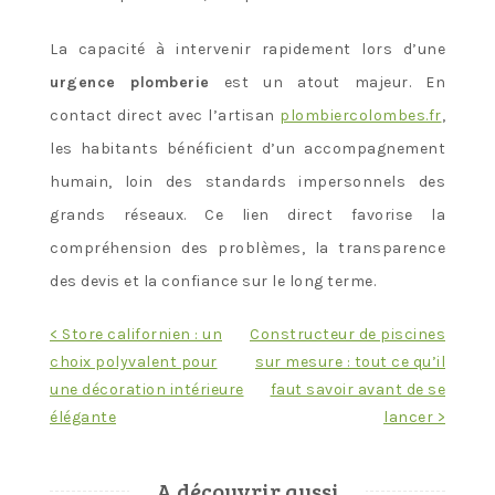
La capacité à intervenir rapidement lors d’une
urgence plomberie
est un atout majeur. En
contact direct avec l’artisan
plombiercolombes.fr
,
les habitants bénéficient d’un accompagnement
humain, loin des standards impersonnels des
grands réseaux. Ce lien direct favorise la
compréhension des problèmes, la transparence
des devis et la confiance sur le long terme.
Navigation
< Store californien : un
Constructeur de piscines
choix polyvalent pour
sur mesure : tout ce qu’il
de
une décoration intérieure
faut savoir avant de se
l’article
élégante
lancer >
A découvrir aussi