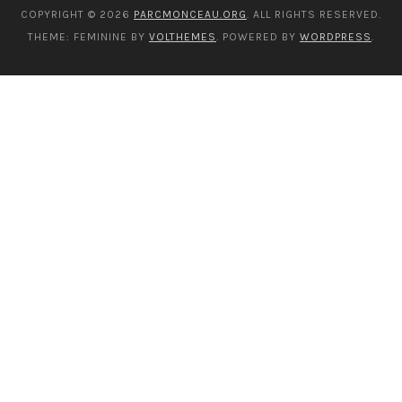
COPYRIGHT © 2026
PARCMONCEAU.ORG
. ALL RIGHTS RESERVED.
THEME: FEMININE BY
VOLTHEMES
. POWERED BY
WORDPRESS
.