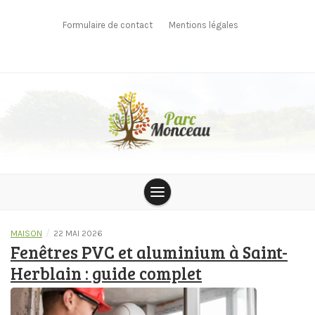
Skip
to
Formulaire de contact
Mentions légales
content
parcmonceau.org
/
MAISON
22 MAI 2026
Fenêtres PVC et aluminium à Saint-
Herblain : guide complet