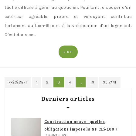
tâche difficile à gérer au quotidien. Pourtant, disposer d’un
extérieur agréable, propre et verdoyant contribue
fortement au bien-être et à la valorisation d’un logement.
C’est dans ce…
LIRE
Pagination
3
…
PRÉCÉDENT
1
2
4
19
SUIVANT
des
Derniers articles
publications
Construction neuve : quelles
obligations impose la NF C15-100 ?
17 juillet 2026