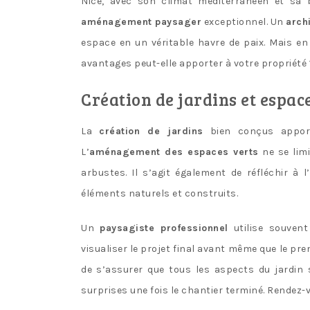
Nice, avec son climat méditerranéen et sa be
aménagement paysager
exceptionnel. Un
arch
espace en un véritable havre de paix. Mais en
avantages peut-elle apporter à votre propriété 
Création de jardins et espac
La
création de jardins
bien conçus apport
L’
aménagement des espaces verts
ne se limi
arbustes. Il s’agit également de réfléchir à l
éléments naturels et construits.
Un
paysagiste professionnel
utilise souven
visualiser le projet final avant même que le pr
de s’assurer que tous les aspects du jardin
surprises une fois le chantier terminé. Rendez-