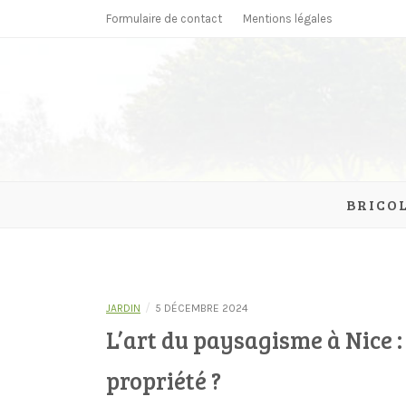
Skip
Formulaire de contact
Mentions légales
to
content
parcmonc
BRICO
/
JARDIN
5 DÉCEMBRE 2024
L’art du paysagisme à Nice 
propriété ?