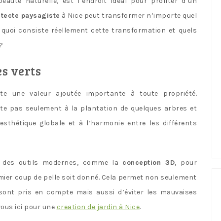
auté naturelle, est l’endroit idéal pour profiter d’un
itecte paysagiste
à Nice peut transformer n’importe quel
 quoi consiste réellement cette transformation et quels
?
es verts
e une valeur ajoutée importante à toute propriété.
te pas seulement à la plantation de quelques arbres et
’esthétique globale et à l’harmonie entre les différents
t des outils modernes, comme la
conception 3D
, pour
emier coup de pelle soit donné. Cela permet non seulement
 sont pris en compte mais aussi d’éviter les mauvaises
vous ici pour une
creation de jardin à Nice
.