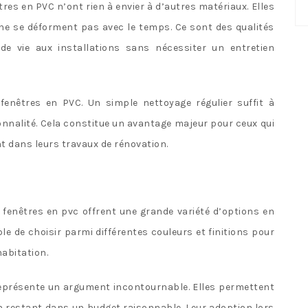
No
êtres en PVC n’ont rien à envier à d’autres matériaux. Elles
ca
 ne se déforment pas avec le temps. Ce sont des qualités
de vie aux installations sans nécessiter un entretien
fenêtres en PVC. Un simple nettoyage régulier suffit à
onnalité. Cela constitue un avantage majeur pour ceux qui
t dans leurs travaux de rénovation.
 fenêtres en pvc offrent une grande variété d’options en
ible de choisir parmi différentes couleurs et finitions pour
habitation.
eprésente un argument incontournable. Elles permettent
n restant dans un budget raisonnable. Leur adoption lors