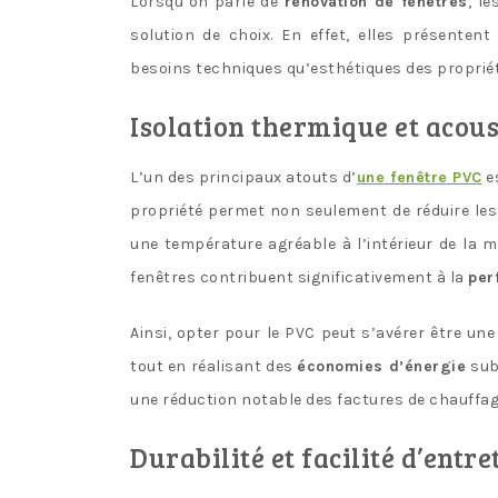
Lorsqu’on parle de
rénovation de fenêtres
, l
solution de choix. En effet, elles présente
besoins techniques qu’esthétiques des propriét
Isolation thermique et acou
L’un des principaux atouts d’
une fenêtre PVC
es
propriété permet non seulement de réduire les
une température agréable à l’intérieur de la m
fenêtres contribuent significativement à la
per
Ainsi, opter pour le PVC peut s’avérer être un
tout en réalisant des
économies d’énergie
subs
une réduction notable des factures de chauffage
Durabilité et facilité d’entre