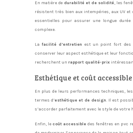
En matière de
durabilité et de solidité
, les fen
résistent très bien aux intempéries, aux UV et
essentielles pour assurer une longue durée 
complexe.
La
facilité d’entretien
est un point fort des 
conserver leur aspect esthétique et leur foncti
recherchent un
rapport qualité-prix
intéressan
Esthétique et coût accessible
En plus de leurs performances techniques, les
termes d’
esthétique et de design
. Il est poss
s’accorder parfaitement avec le style de votre 
Enfin, le
coût accessible
des fenêtres en pvc r
de moderniser l’apparence de la maison tout e