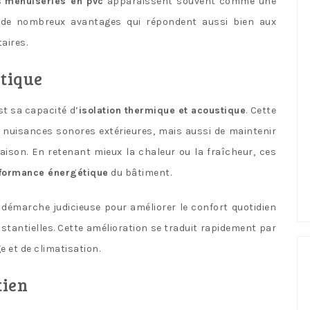
es
menuiseries en pvc
apparaissent souvent comme une
nt de nombreux avantages qui répondent aussi bien aux
aires.
stique
t sa capacité d’
isolation thermique et acoustique
. Cette
 nuisances sonores extérieures, mais aussi de maintenir
aison. En retenant mieux la chaleur ou la fraîcheur, ces
formance énergétique
du bâtiment.
e démarche judicieuse pour améliorer le confort quotidien
tantielles. Cette amélioration se traduit rapidement par
 et de climatisation.
tien