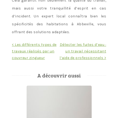
Cela garantit non seulement la qualité du travail,
mais aussi votre tranquillité d’esprit en cas
d’incident. Un expert local connaîtra bien les
spécificités des habitations à Abbeville, vous
offrant des solutions adaptées.
Navigation
< Les différents types de
Détecter les fuites d’eau :
travaux réalisés par un
un travail nécessitant
de
couvreur zingueur
l’aide de professionnels >
l’article
A découvrir aussi