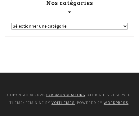
Nos catégories
Nos
catégories
COPYRIGHT © 2026
PARCMONCEAU.ORG
. ALL RIGHTS RESERVED.
THEME: FEMININE BY
VOLTHEMES
. POWERED BY
WORDPRESS
.