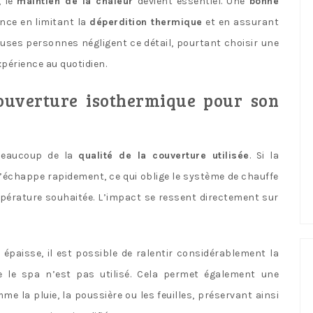
, le
maintien de la chaleur
devient essentiel. Une
bonne
ence en limitant la
déperdition thermique
et en assurant
ses personnes négligent ce détail, pourtant choisir une
périence au quotidien.
couverture isothermique pour son
beaucoup de la
qualité de la couverture utilisée
. Si la
’échappe rapidement, ce qui oblige le système de chauffe
érature souhaitée. L’impact se ressent directement sur
épaisse, il est possible de ralentir considérablement la
 le spa n’est pas utilisé. Cela permet également une
e la pluie, la poussière ou les feuilles, préservant ainsi