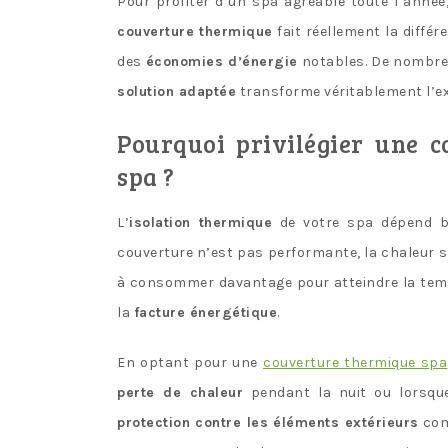
Pour profiter d’un spa agréable toute l’année
couverture thermique
fait réellement la différ
des
économies d’énergie
notables. De nombreu
solution adaptée
transforme véritablement l’ex
Pourquoi privilégier une 
spa ?
L’
isolation thermique
de votre spa dépend 
couverture n’est pas performante, la chaleur s
à consommer davantage pour atteindre la temp
la
facture énergétique
.
En optant pour une
couverture thermique spa
perte de chaleur
pendant la nuit ou lorsque
protection contre les éléments extérieurs
comm