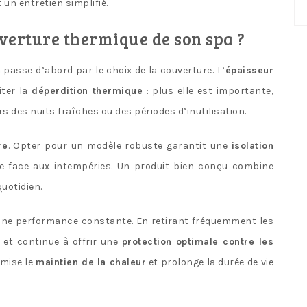
No
un entretien simplifié.
ca
verture thermique de son spa ?
e
passe d’abord par le choix de la couverture. L’
épaisseur
iter la
déperdition thermique
: plus elle est importante,
s des nuits fraîches ou des périodes d’inutilisation.
re
. Opter pour un modèle robuste garantit une
isolation
e face aux intempéries. Un produit bien conçu combine
quotidien.
une performance constante. En retirant fréquemment les
e et continue à offrir une
protection optimale contre les
imise le
maintien de la chaleur
et prolonge la durée de vie