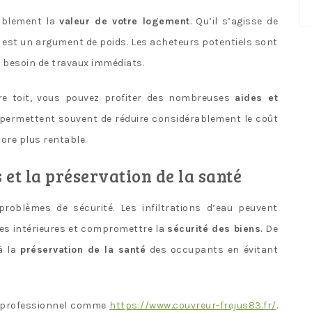
No
ca
ablement la
valeur de votre logement
. Qu’il s’agisse de
at est un argument de poids. Les acheteurs potentiels sont
s besoin de travaux immédiats.
re toit, vous pouvez profiter des nombreuses
aides et
 permettent souvent de réduire considérablement le coût
ore plus rentable.
 et la préservation de la santé
roblèmes de sécurité. Les infiltrations d’eau peuvent
es intérieures et compromettre la
sécurité des biens
. De
à la
préservation de la santé
des occupants en évitant
n professionnel comme
https://www.couvreur-frejus83.fr/
.