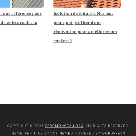
: une référence pour
Isolation de toiture à Nantes :
 de volets roulants
pourquoi profiter d’une
rénovation pour améliorer son
confort ?
COPYRIGHT © 2026
PARCMONCEAU.ORG
. ALL RIGHTS RESERVED.
THEME: FEMININE BY
VOLTHEMES
. POWERED BY
WORDPRESS
.