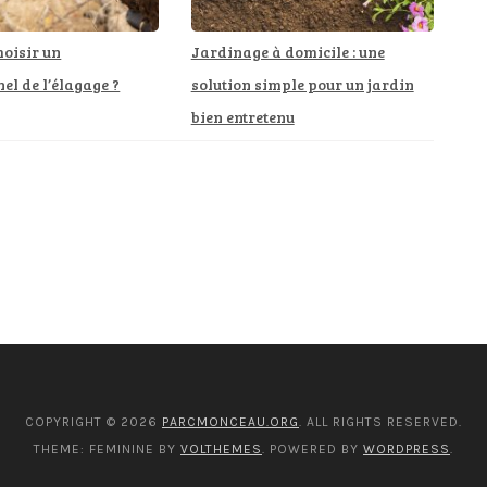
oisir un
Jardinage à domicile : une
el de l’élagage ?
solution simple pour un jardin
bien entretenu
COPYRIGHT © 2026
PARCMONCEAU.ORG
. ALL RIGHTS RESERVED.
THEME: FEMININE BY
VOLTHEMES
. POWERED BY
WORDPRESS
.