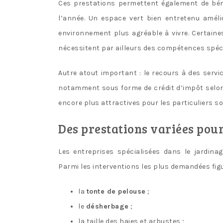
Ces prestations permettent également de bénéf
l’année. Un espace vert bien entretenu amélio
environnement plus agréable à vivre. Certaines
nécessitent par ailleurs des compétences spécif
Autre atout important : le recours à des servi
notamment sous forme de crédit d’impôt selon 
encore plus attractives pour les particuliers so
Des prestations variées pour
Les entreprises spécialisées dans le jardin
Parmi les interventions les plus demandées figu
la
tonte de pelouse
;
le
désherbage
;
la taille des haies et arbustes ;