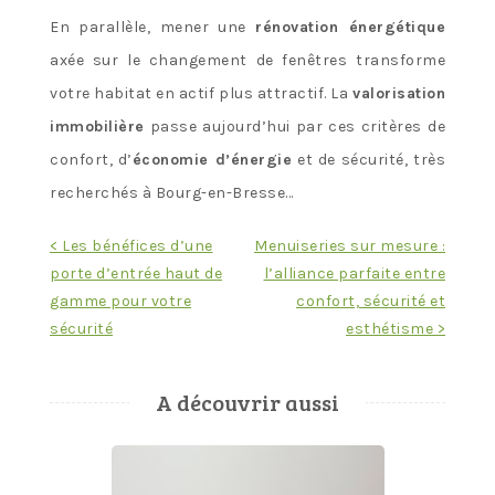
En parallèle, mener une
rénovation énergétique
axée sur le changement de fenêtres transforme
votre habitat en actif plus attractif. La
valorisation
immobilière
passe aujourd’hui par ces critères de
confort, d’
économie d’énergie
et de sécurité, très
recherchés à Bourg-en-Bresse…
Navigation
< Les bénéfices d’une
Menuiseries sur mesure :
porte d’entrée haut de
l’alliance parfaite entre
de
gamme pour votre
confort, sécurité et
l’article
sécurité
esthétisme >
A découvrir aussi