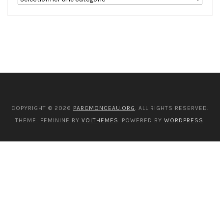
catégories
COPYRIGHT © 2026
PARCMONCEAU.ORG
. ALL RIGHTS RESERVED.
THEME: FEMININE BY
VOLTHEMES
. POWERED BY
WORDPRESS
.