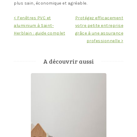
plus sain, économique et agréable.
Navigation
< Fenêtres PVC et
Protégez efficacement
aluminium à Saint-
votre petite entreprise
de
Herblain : guide complet
grâce à une assurance
l’article
professionnelle >
A découvrir aussi