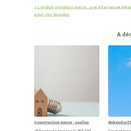
Navigation
< L’enduit imitation pierre : une alternative élé
pour vos façades
de
l’article
A déc
Construction neuve : quelles
Bubendorff 
obligations impose la NF C15-
les moteurs