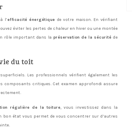
No
r
ca
à l’
efficacité énergétique
de votre maison. En vérifiant
pouvez éviter les pertes de chaleur en hiver ou une montée
un rôle important dans la
préservation de la sécurité
de
ie du toit
perficiels. Les professionnels vérifient également les
res composants critiques. Cet examen approfondi assure
rectement.
tion régulière de la toiture
, vous investissez dans la
t en bon état vous permet de vous concentrer sur d’autres
inte.