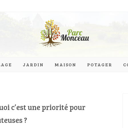
eau.org
LAGE
JARDIN
MAISON
POTAGER
C
uoi c’est une priorité pour
ûteuses ?