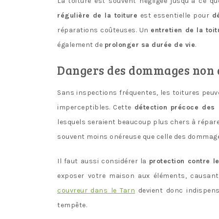
La toiture est souvent négligée jusqu’à ce 
régulière de la toiture
est essentielle pour
d
réparations coûteuses. Un
entretien de la toit
également de
prolonger sa durée de vie
.
Dangers des dommages non 
Sans inspections fréquentes, les toitures peuv
imperceptibles. Cette
détection précoce des
lesquels seraient beaucoup plus chers à réparer
souvent moins onéreuse que celle des dommages
Il faut aussi considérer la
protection contre l
exposer votre maison aux éléments, causant 
couvreur dans le Tarn
devient donc indispensa
tempête.