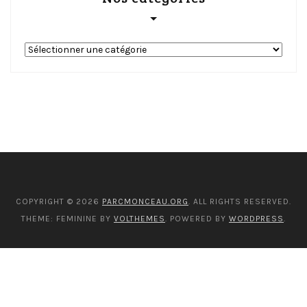
Nos
catégories
COPYRIGHT © 2026
PARCMONCEAU.ORG
. ALL RIGHTS RESERVED.
THEME: FEMININE BY
VOLTHEMES
. POWERED BY
WORDPRESS
.