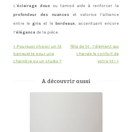
L’
éclairage doux
ou tamisé aide à renforcer la
profondeur des nuances
et valorise l’alliance
entre le
gris
et le
bordeaux
, accentuant encore
l’
élégance
de la pièce.
Navigation
< Pourquoi choisir un lit
Tête de lit : l’élément qui
banquette pour une
change le confort de
de
chambre ou un studio ?
votre lit ! >
l’article
A découvrir aussi