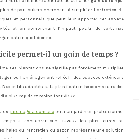
urd’hui une manière concrète de concilier
gain de temps
,
plus de particuliers cherchent à simplifier l’
entretien du
iques et personnels que peut leur apporter cet espace
ivités et en comprenant l’impact positif de certaines
organisation quotidienne.
cile permet-il un gain de temps ?
ême ses plantations ne signifie pas forcément multiplier
tager
ou l’aménagement réfléchi des espaces extérieurs
. Des outils adaptés et la planification hebdomadaire des
rdin
plus rapide et moins fastidieux.
s de
jardinage à domicile
ou à un jardinier professionnel
le temps à consacrer aux travaux les plus lourds ou
des haies ou l’entretien du gazon représente une solution