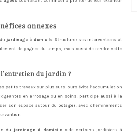
es âgées
souhaitant continuer à profiter de leur extérieur
No
ca
énéfices annexes
 du
jardinage à domicile
. Structurer ses interventions et
ulement de gagner du temps, mais aussi de rendre cette
l’entretien du jardin ?
 les petits travaux sur plusieurs jours évite l’accumulation
exigeantes en arrosage ou en soins, participe aussi à la
aniser son espace autour du
potager
, avec cheminements
tervention.
ion du
jardinage à domicile
aide certains jardiniers à