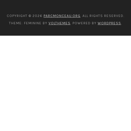
COPYRIGHT © 2026
PARCMONCEAU.ORG
. ALL RIGHTS RESERVED.
THEME: FEMININE BY
VOLTHEMES
. POWERED BY
WORDPRESS
.