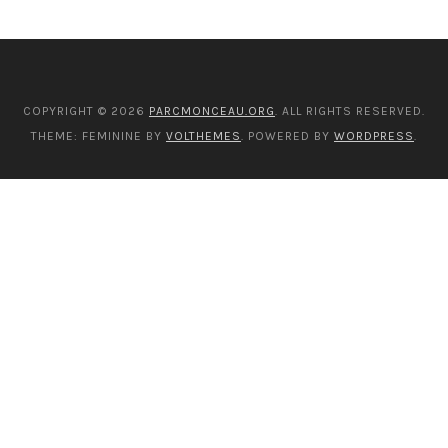
COPYRIGHT © 2026
PARCMONCEAU.ORG
. ALL RIGHTS RESERVED.
THEME: FEMININE BY
VOLTHEMES
. POWERED BY
WORDPRESS
.