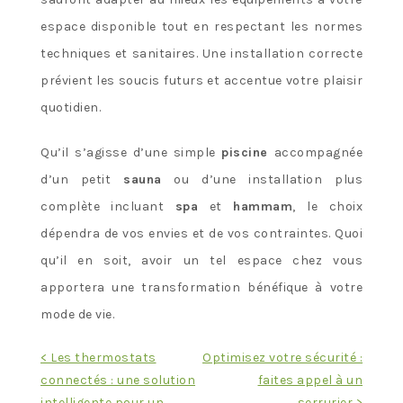
espace disponible tout en respectant les normes
techniques et sanitaires. Une installation correcte
prévient les soucis futurs et accentue votre plaisir
quotidien.
Qu’il s’agisse d’une simple
piscine
accompagnée
d’un petit
sauna
ou d’une installation plus
complète incluant
spa
et
hammam
, le choix
dépendra de vos envies et de vos contraintes. Quoi
qu’il en soit, avoir un tel espace chez vous
apportera une transformation bénéfique à votre
mode de vie.
Navigation
< Les thermostats
Optimisez votre sécurité :
connectés : une solution
faites appel à un
de
intelligente pour un
serrurier >