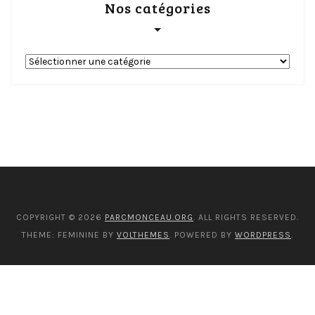
Nos catégories
Nos
catégories
COPYRIGHT © 2026
PARCMONCEAU.ORG
. ALL RIGHTS RESERVED.
THEME: FEMININE BY
VOLTHEMES
. POWERED BY
WORDPRESS
.