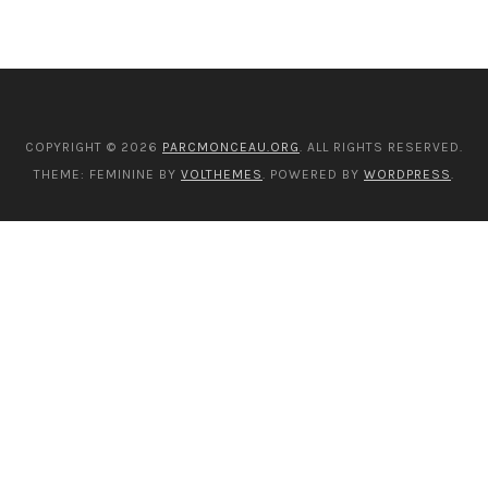
COPYRIGHT © 2026
PARCMONCEAU.ORG
. ALL RIGHTS RESERVED.
THEME: FEMININE BY
VOLTHEMES
. POWERED BY
WORDPRESS
.