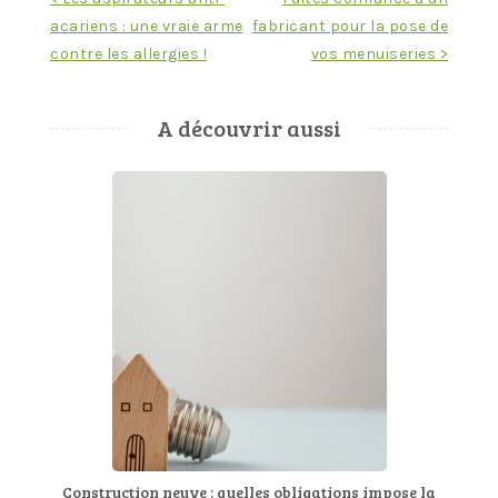
Navigation
acariens : une vraie arme
fabricant pour la pose de
de
contre les allergies !
vos menuiseries >
l’article
A découvrir aussi
Construction neuve : quelles obligations impose la