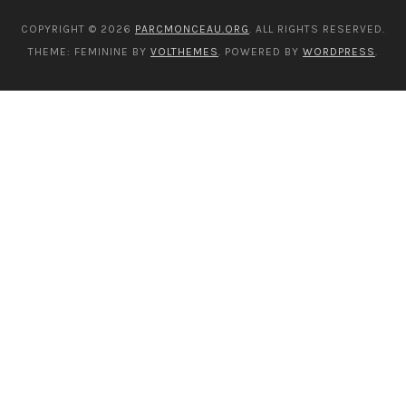
COPYRIGHT © 2026
PARCMONCEAU.ORG
. ALL RIGHTS RESERVED.
THEME: FEMININE BY
VOLTHEMES
. POWERED BY
WORDPRESS
.