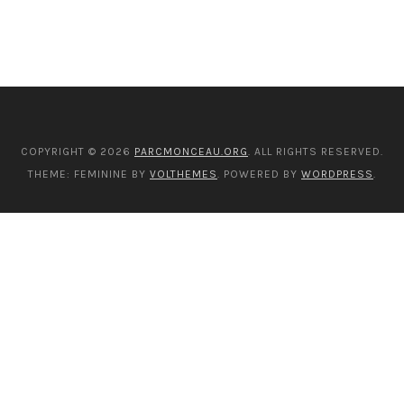
COPYRIGHT © 2026
PARCMONCEAU.ORG
. ALL RIGHTS RESERVED.
THEME: FEMININE BY
VOLTHEMES
. POWERED BY
WORDPRESS
.