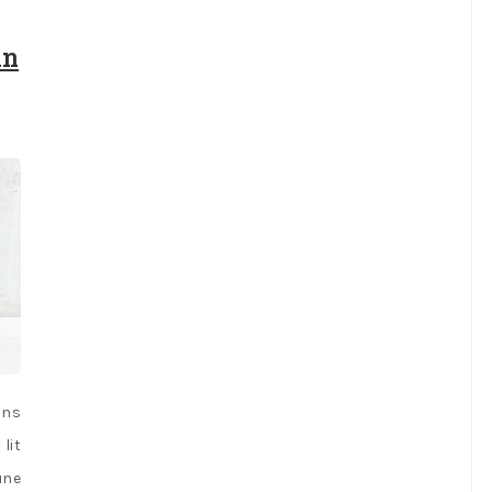
un
ans
lit
une