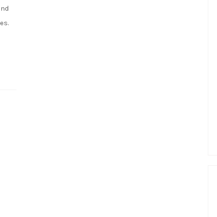
ond
es.