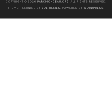
COPYRIGHT © 2026
PARCMONCEAU.ORG
. ALL RIGHTS RESERVED.
THEME: FEMININE BY
VOLTHEMES
. POWERED BY
WORDPRESS
.