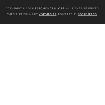
COPYRIGHT © 2026
PARCMONCEAU.ORG
. ALL RIGHTS RESERVED.
THEME: FEMININE BY
VOLTHEMES
. POWERED BY
WORDPRESS
.